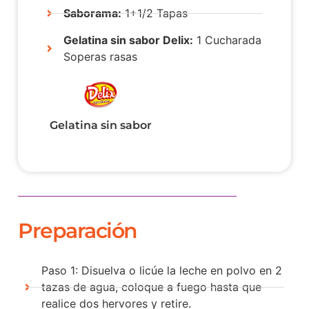
Saborama:
1+1/2 Tapas
Gelatina sin sabor Delix:
1 Cucharada
Soperas rasas
Gelatina sin sabor
Preparación
Paso 1: Disuelva o licúe la leche en polvo en 2
tazas de agua, coloque a fuego hasta que
realice dos hervores y retire.